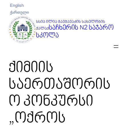
შიგთავსზე
English
გადასვლა
ქართული
სსიპ ილია ჭავჭავაძის სახელობის
საჩხერის N2 საჯარო
ქალაქ
სკოლა
ქიმიის
საერთაშორის
ო კონკურსი
„ოქროს