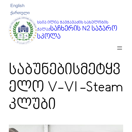
შიგთავსზე
English
გადასვლა
ქართული
სსიპ ილია ჭავჭავაძის სახელობის
საჩხერის N2 საჯარო
ქალაქ
სკოლა
საბუნებისმეტყვ
ელო V-VI -Steam
კლუბი